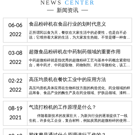
NEWS
CENTER
新闻资讯
食品粉碎机在食品行业的划时代意义
06-06
正所谓民以食为天，餐饮在大家生活中的必要性，也是自不必
2022
说；它维持着大家的生活，为大家发生热能。不管是哪一种食
材，它的生产全是须要运用食品粉碎机。通常食品加工厂、调味
品生产厂全是用食品粉碎机来生产，由于跟经典破碎设施对比，
超微食品粉碎机​在中药制药领域的重要作用
破碎功能强，耗能低，商品粒度小而匀称，减少了过破碎状况，
03-08
极大地增强了破碎速率。因而粉碎机在各食品调味……
中药超微粉碎就是指优秀的超微粉碎工艺与基本中药概念紧密结
2022
合，将中药才、中药提取物、药物制剂、药方等微粉化，该工艺
提升了中药材的质量，提升了中药材的使用率，推动了中药的规
范化，是中药工业化的重要环节其一。超微食品粉碎机做为药机
高压均质机在餐饮工业中的应用方法
领域中的具体设施，具体有下列几层面的优点：节省材料，减少
02-22
浪费：物品通过超微粉碎后,超微粉通常可直……
高压均质机具体应用在生物科技方面的构造优化、药业领域的样
2022
品筹备、食品产业的酶生产及在药业领域、护肤品领域、漆料领
域和石化工业等领域。该设备选用不锈钢体系，可高效的分开护
体样品表层和被涵盖在其中的微生物均一样本，样品装在1次性
气流打粉机的工作原理是什么？
灭菌匀质袋里，不与设备触碰，符合迅速、結果精确、反复性好
08-19
的规定。高压均质机的转子和定子的精细搭配……
伴随着新技术的发展壮大，为新兴行业的逐渐提供了一线
2021
生机，许多化工企业，复合材料，例如炭黑的超微粉碎的使用等
都是使用大家的气流粉碎机。这一气流粉碎机的特点比较多，它
是借助气旋靠原材料本身撞击满足必须的目数。那样就确保了原
胶体磨是通过什么原理进行工作的？
材料的纯净度。脆性断裂越好的原材料……