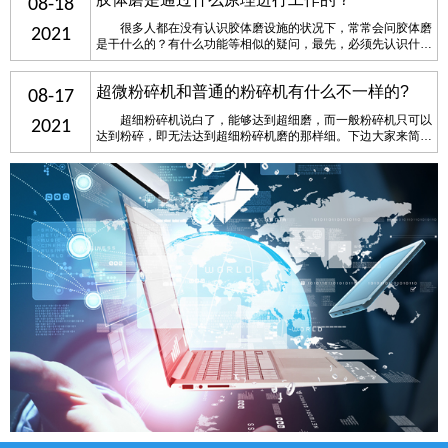
08-18
很多人都在没有认识胶体磨设施的状况下，常常会问胶体磨
2021
是干什么的？有什么功能等相似的疑问，最先，必须先认识什么
是胶体磨，胶体磨从字面意思上能够解释为对胶体溶液开展碾磨
的一个设施，它是一个由电动机推动磨子做离心转动，能够对原
超微粉碎机和普通的粉碎机有什么不一样的?
材料开展微小破碎处置的设施。 &……
08-17
超细粉碎机说白了，能够达到超细磨，而一般粉碎机只可以
2021
达到粉碎，即无法达到超细粉碎机磨的那样细。下边大家来简略
认识一下超细粉碎机和一般粉碎机在粉碎上的差别。具体取决于
粉碎的目数不同，那样干扰目数的要素是什么呢？ ……